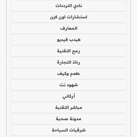
نادي الترددات
استشارات اون لاين
المعارف
هيدب فيديو
رمح التقنية
رذاذ التجارة
طعم وكيف
شهود نت
أركاني
مباشر التقنية
مدونة صحبة
شرقيات السياحة