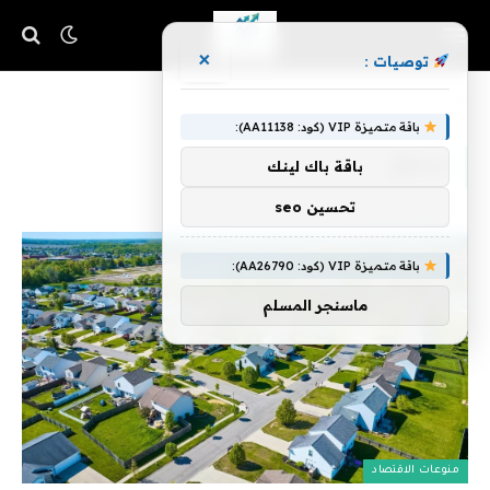
×
توصيات :
»
الرئيسية
بسوق
باقة متميزة VIP (كود: AA11138):
بسوق
باقة باك لينك
تحسين seo
باقة متميزة VIP (كود: AA26790):
ماسنجر المسلم
منوعات الاقتصاد