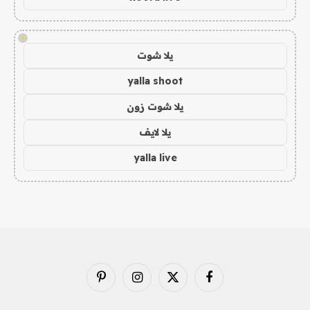
!
يلا شوت
yalla shoot
يلا شوت زون
يلا لايف
yalla live
فيسبوك
X
الانستغرام
بينتيريست
(Twitter)