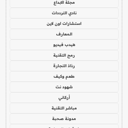
مجلة الابداع
نادي الترددات
استشارات اون لاين
المعارف
هيدب فيديو
رمح التقنية
رذاذ التجارة
طعم وكيف
شهود نت
أركاني
مباشر التقنية
مدونة صحبة