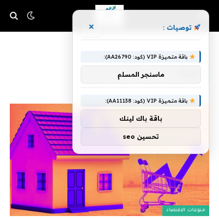
×
توصيات :
»
الرئيسية
للمرة
باقة متميزة VIP (كود: AA26790):
للمرة
ماسنجر المسلم
باقة متميزة VIP (كود: AA11138):
باقة باك لينك
تحسين seo
منوعات الاقتصاد