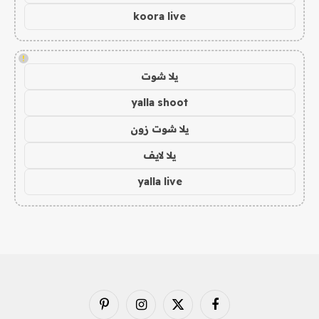
koora live
!
يلا شوت
yalla shoot
يلا شوت زون
يلا لايف
yalla live
فيسبوك
X
الانستغرام
بينتيريست