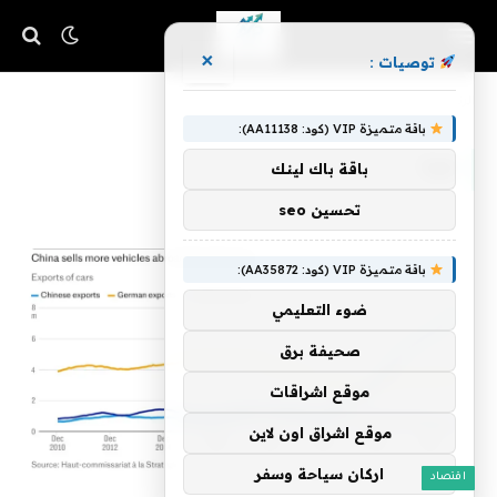
×
توصيات :
»
الرئيسية
مرة
باقة متميزة VIP (كود: AA11138):
مرة
باقة باك لينك
تحسين seo
باقة متميزة VIP (كود: AA35872):
ضوء التعليمي
صحيفة برق
موقع اشراقات
موقع اشراق اون لاين
اركان سياحة وسفر
اقتصاد