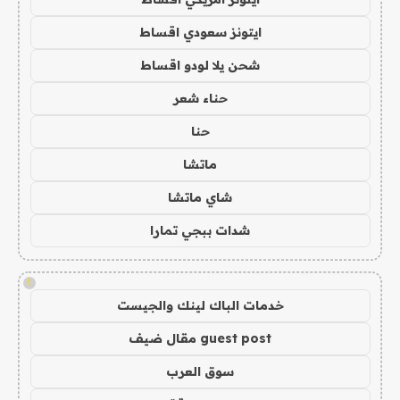
ايتونز سعودي اقساط
شحن يلا لودو اقساط
حناء شعر
حنا
ماتشا
شاي ماتشا
شدات ببجي تمارا
!
خدمات الباك لينك والجيست
guest post مقال ضيف
سوق العرب