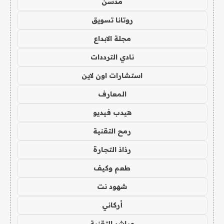
مدسن
روتانا تسويق
مجلة الابداع
نادي الترددات
استشارات اون لاين
المعارف
هيدب فيديو
رمح التقنية
رذاذ التجارة
طعم وكيف
شهود نت
أركاني
مباشر التقنية