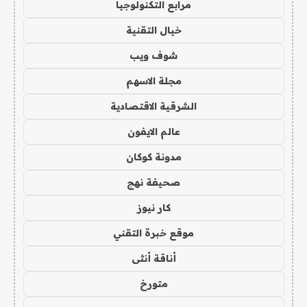
مرابع التكنولوجيا
خيال التقنية
شوف ويب
مجلة الاسهم
الشرقية الاقتصادية
عالم الايفون
مدونة كوكان
صحيفة نهج
كار نيوز
موقع خبرة التقني
أناقة أنثى
متورخ